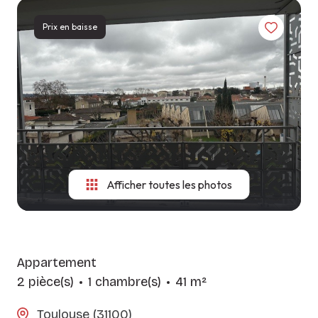
LES
CONSITUTER
NOS
AGENCES
Prix en baisse
VOTRE
MÉTIERS
DOSSIER
CONTACT
GUIDE DU
SYNDIC
LOCATAIRE
Afficher toutes les photos
Appartement
2 pièce(s)
1 chambre(s)
41 m²
Toulouse (31100)