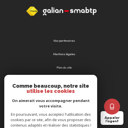
Nos partenaires
Mentions légales
Plan du site
Admin
Comme beaucoup, notre site
utilise les cookies
Nos honoraires
On aimerait vous accompagner pendant
votre visite.
Politique RGPD
En poursuivant, vous acceptez l'utilisation des
Appeler
cookies par ce site, afin de vous proposer des
l'agent
Cookies
contenus adaptés et réaliser des statistiques !