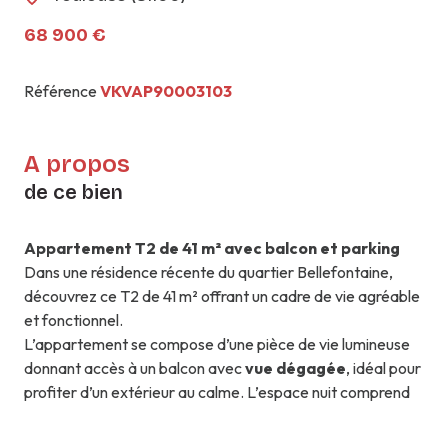
68 900 €
Référence
VKVAP90003103
A propos
de ce bien
Appartement T2 de 41 m² avec balcon et parking
Dans une résidence récente du quartier Bellefontaine,
découvrez ce T2 de 41 m² offrant un cadre de vie agréable
et fonctionnel.
L’appartement se compose d’une pièce de vie lumineuse
donnant accès à un balcon avec
vue dégagée
, idéal pour
profiter d’un extérieur au calme. L’espace nuit comprend
une grande chambre confortable ainsi que de nombreux
rangements appréciables au quotidien. Vous trouverez