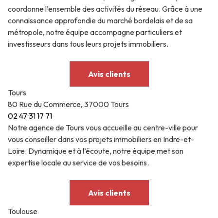
LES
coordonne l’ensemble des activités du réseau. Grâce à une
CONSITUTER
NOS
AGENCES
connaissance approfondie du marché bordelais et de sa
VOTRE
MÉTIERS
métropole, notre équipe accompagne particuliers et
DOSSIER
CONTACT
investisseurs dans tous leurs projets immobiliers.
GUIDE DU
SYNDIC
LOCATAIRE
Avis clients
Tours
80 Rue du Commerce, 37000 Tours
02 47 31 17 71
Notre agence de Tours vous accueille au centre-ville pour
vous conseiller dans vos projets immobiliers en Indre-et-
Loire. Dynamique et à l’écoute, notre équipe met son
expertise locale au service de vos besoins.
Avis clients
Toulouse