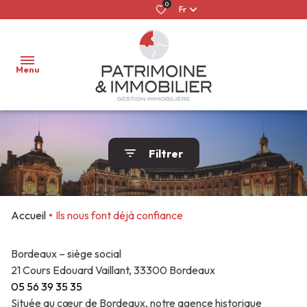
0
Fr
Menu
ACCUEIL
Filtrer
LOUER
NOS
NOS
CONFIER
QUI
ACHETER
BIENS
BIENS À
MON
SOMMES-
Accueil
Ils nous font déjà confiance
À
VENDRE
BIEN
NOUS ?
FAIRE
LOUER
GÉRER
ESTIMER
GESTION
ILS NOUS
Bordeaux – siège social
MON
21 Cours Edouard Vaillant, 33300 Bordeaux
LOCATIONS
LOCATIVE
FONT DÉJÀ
BIEN
05 56 39 35 35
SAISONNIÈRES
CONFIANCE
Située au cœur de Bordeaux, notre agence historique