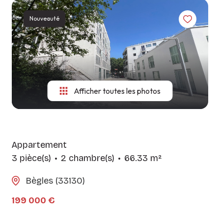
LES
CONSITUTER
NOS
AGENCES
Nouveauté
VOTRE
MÉTIERS
DOSSIER
CONTACT
GUIDE DU
SYNDIC
LOCATAIRE
Afficher toutes les photos
Appartement
3 pièce(s)
2 chambre(s)
66.33 m²
Bègles (33130)
199 000 €