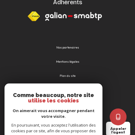
Adhérents
Nos partenaires
Mentions légales
Plan du site
Admin
Comme beaucoup, notre site
utilise les cookies
Nos honoraires
On aimerait vous accompagner pendant
votre visite.
Politique RGPD
En poursuivant, vous acceptez l'utilisation des
Appeler
cookies par ce site, afin de vous proposer des
l'agent
Cookies