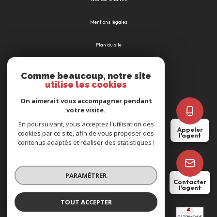
Mentions légales
Plan du site
Admin
Comme beaucoup, notre site
utilise les cookies
Nos honoraires
On aimerait vous accompagner pendant
votre visite.
Politique RGPD
En poursuivant, vous acceptez l'utilisation des
Appeler
cookies par ce site, afin de vous proposer des
l'agent
Cookies
contenus adaptés et réaliser des statistiques !
© 2026 | Tous droits réservés
PARAMÉTRER
Contacter
l'agent
Réalisé par
TOUT ACCEPTER
Delphine POULAIN