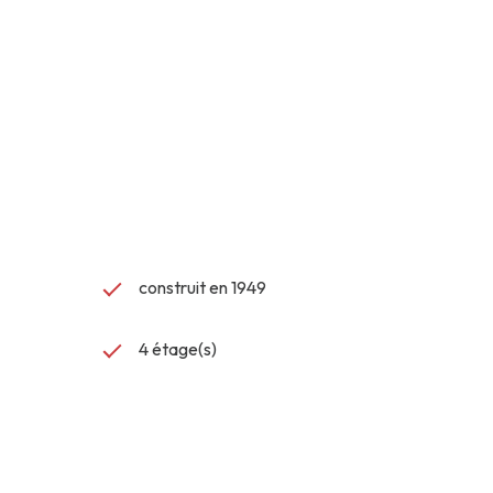
ien les étudiants, les jeunes actifs que les investisseurs à la
construit en 1949
s manquer !
4 étage(s)