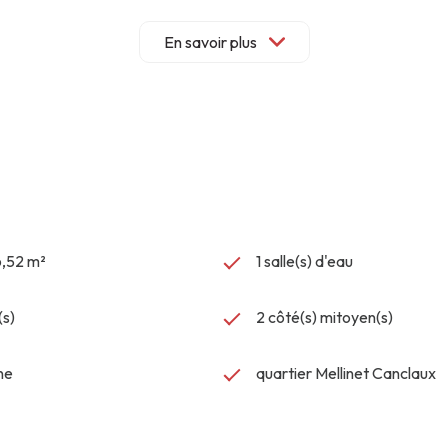
ce studio bénéficie d'un emplacement stratégique qui séduira aussi b
En savoir plus
 tramway.
6,52 m²
1 salle(s) d'eau
té et emplacement de premier choix. Une opportunité à ne pa
(s)
2 côté(s) mitoyen(s)
ne
quartier Mellinet Canclaux