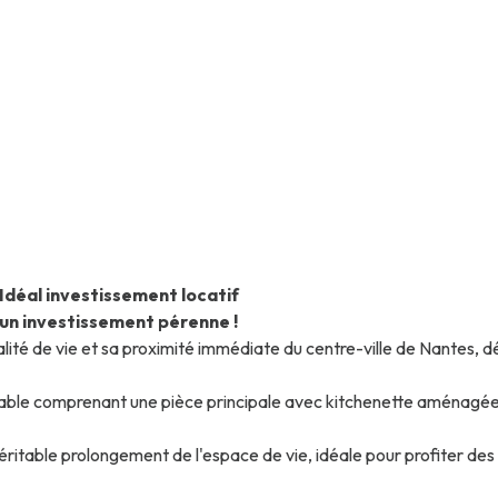
 Idéal investissement locatif
 un investissement pérenne !
alité de vie et sa proximité immédiate du centre-ville de Nantes,
ble comprenant une pièce principale avec kitchenette aménagée et
véritable prolongement de l'espace de vie, idéale pour profiter des 
un avantage particulièrement recherché dans ce secteur.