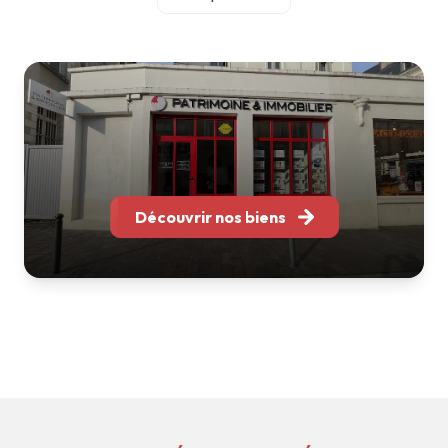
accompagnement personnalisé et une relation durable
avec chacun de nos clients.
Notre équipe réunit des professionnels spécialisés en
gestion locative, location, transaction et
accompagnement patrimonial. Grâce à leur expertise et à
leur parfaite connaissance des marchés locaux, nous
sommes en mesure de vous conseiller et de vous
accompagner à chaque étape de votre projet immobilier.
Implantés à Bordeaux, Nantes, Tours, Toulouse, Soustons
Découvrir nos biens
et La Rochelle, nous intervenons sur l'ensemble de l'Arc
Atlantique tout en conservant ce qui fait notre force : une
structure à taille humaine, réactive et à l'écoute.
Que vous souhaitiez acheter, vendre, louer, faire gérer ou
valoriser votre patrimoine, nous mettons notre expérience
et notre savoir-faire à votre service pour vous apporter
des solutions adaptées à vos besoins.