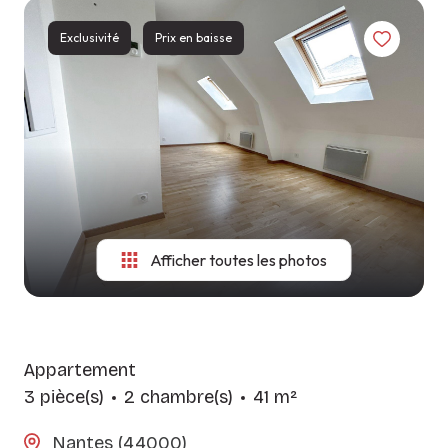
LES
CONSITUTER
NOS
AGENCES
Exclusivité
Prix en baisse
VOTRE
MÉTIERS
DOSSIER
CONTACT
GUIDE DU
SYNDIC
LOCATAIRE
Afficher toutes les photos
Appartement
3 pièce(s)
2 chambre(s)
41 m²
Nantes (44000)