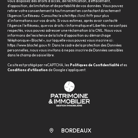
vous disposez des droits d’accès, de rectification, d’effacement,
d’opposition, de limitation et de portabilité de vos données. Vous pouvez
retirer votre consentement à tout moment en contactant directement
l’Agence / Le Réseau. Consultez le site
https://cnil.fr/fr
pour plus
d’informations sur vos droits. Si vous estimez, après avoir contacté
l'Agence / le Réseau, que vos droits « Informatique et Libertés » ne sont pas
respectés, vous pouvez adresser une réclamation à la CNIL. Nous vous
informons de l’existence de la liste d'opposition au démarchage
téléphonique « Bloctel », sur laquelle vous pouvez vous inscrire ici :
https://www.bloctel.gouv.fr
. Dans le cadre de la protection des Données
personnelles, nous vous invitons à ne pas inscrire de Données sensibles
dans le champ de saisie libre.
Ce site est protégé par reCAPTCHA, les
Politiques de Confidentialité
et es
Conditions d'utilisation
de Google s'appliquent.
BORDEAUX