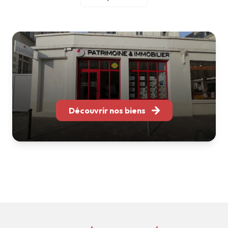
accompagnement personnalisé et une relation durable
avec chacun de nos clients.
Notre équipe réunit des professionnels spécialisés en
gestion locative, location, transaction et
accompagnement patrimonial. Grâce à leur expertise et à
leur parfaite connaissance des marchés locaux, nous
sommes en mesure de vous conseiller et de vous
accompagner à chaque étape de votre projet immobilier.
Implantés à Bordeaux, Nantes, Tours, Toulouse, Soustons
Découvrir nos biens
et La Rochelle, nous intervenons sur l'ensemble de l'Arc
Atlantique tout en conservant ce qui fait notre force : une
structure à taille humaine, réactive et à l'écoute.
Que vous souhaitiez acheter, vendre, louer, faire gérer ou
valoriser votre patrimoine, nous mettons notre expérience
et notre savoir-faire à votre service pour vous apporter
des solutions adaptées à vos besoins.