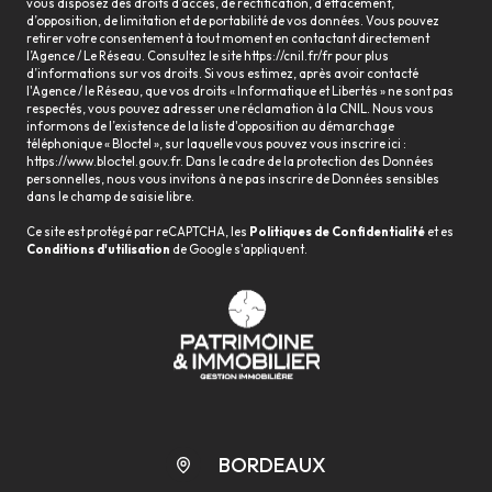
vous disposez des droits d’accès, de rectification, d’effacement,
d’opposition, de limitation et de portabilité de vos données. Vous pouvez
retirer votre consentement à tout moment en contactant directement
l’Agence / Le Réseau. Consultez le site
https://cnil.fr/fr
pour plus
d’informations sur vos droits. Si vous estimez, après avoir contacté
l'Agence / le Réseau, que vos droits « Informatique et Libertés » ne sont pas
respectés, vous pouvez adresser une réclamation à la CNIL. Nous vous
informons de l’existence de la liste d'opposition au démarchage
téléphonique « Bloctel », sur laquelle vous pouvez vous inscrire ici :
https://www.bloctel.gouv.fr
. Dans le cadre de la protection des Données
personnelles, nous vous invitons à ne pas inscrire de Données sensibles
dans le champ de saisie libre.
Ce site est protégé par reCAPTCHA, les
Politiques de Confidentialité
et es
Conditions d'utilisation
de Google s'appliquent.
BORDEAUX