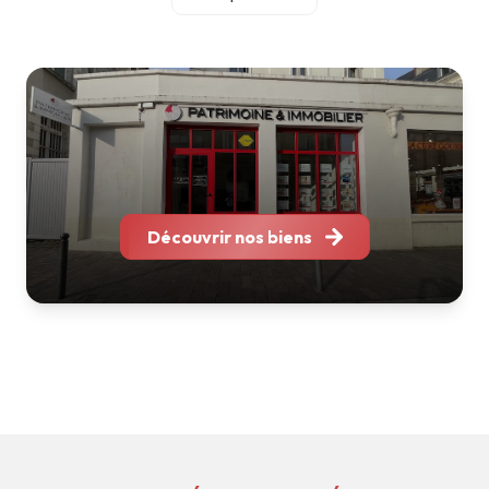
accompagnement personnalisé et une relation durable
avec chacun de nos clients.
Notre équipe réunit des professionnels spécialisés en
gestion locative, location, transaction et
accompagnement patrimonial. Grâce à leur expertise et à
leur parfaite connaissance des marchés locaux, nous
sommes en mesure de vous conseiller et de vous
accompagner à chaque étape de votre projet immobilier.
Implantés à Bordeaux, Nantes, Tours, Toulouse, Soustons
Découvrir nos biens
et La Rochelle, nous intervenons sur l'ensemble de l'Arc
Atlantique tout en conservant ce qui fait notre force : une
structure à taille humaine, réactive et à l'écoute.
Que vous souhaitiez acheter, vendre, louer, faire gérer ou
valoriser votre patrimoine, nous mettons notre expérience
et notre savoir-faire à votre service pour vous apporter
des solutions adaptées à vos besoins.