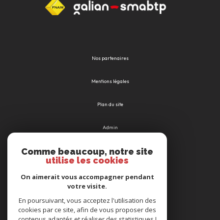
Nos partenaires
Mentions légales
Plan du site
Admin
Comme beaucoup, notre site
Nos honoraires
utilise les cookies
Politique RGPD
On aimerait vous accompagner pendant
votre visite.
Cookies
En poursuivant, vous acceptez l'utilisation des
cookies par ce site, afin de vous proposer des
contenus adaptés et réaliser des statistiques !