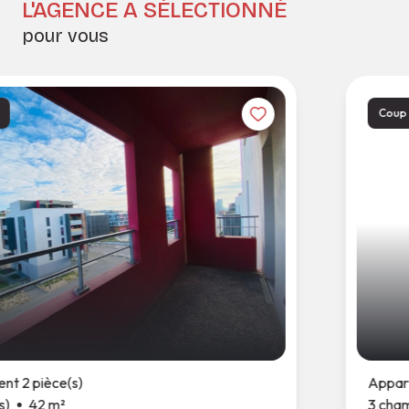
L'AGENCE A SÉLECTIONNÉ
pour vous
Coup de co
pièce(s)
Appartemen
42 m²
3 chambre(