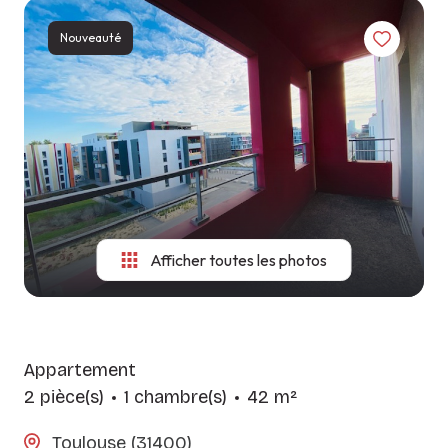
LES
CONSITUTER
NOS
AGENCES
Nouveauté
VOTRE
MÉTIERS
DOSSIER
CONTACT
GUIDE DU
SYNDIC
LOCATAIRE
Afficher toutes les photos
Appartement
2 pièce(s)
1 chambre(s)
42 m²
Toulouse (31400)