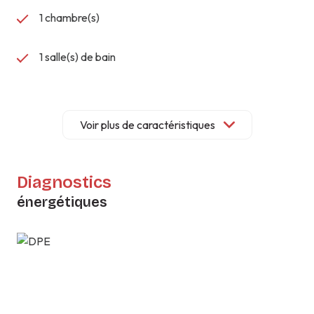
1 chambre(s)
1 salle(s) de bain
construit en 2011
Voir plus de caractéristiques
cuisine américaine (semi-équipée)
Chauffage collectif : autre (gaz)
Diagnostics
énergétiques
exposition Sud-Est
2 côté(s) mitoyen(s)
4 niveau(x)