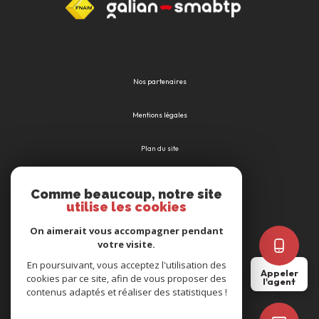
Nos partenaires
Mentions légales
Plan du site
Admin
Comme beaucoup, notre site
utilise les cookies
Nos honoraires
On aimerait vous accompagner pendant
votre visite.
Politique RGPD
En poursuivant, vous acceptez l'utilisation des
Appeler
cookies par ce site, afin de vous proposer des
l'agent
Cookies
contenus adaptés et réaliser des statistiques !