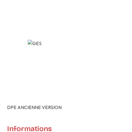
4ème étage
4 étage(s)
ascenseur
vue dégagée
balcon
visiophone
interphone
DPE ANCIENNE VERSION
quartier Montaudran
Informations