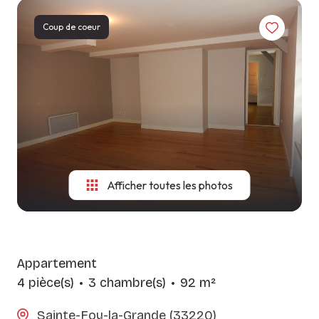
LES
CONSITUTER
NOS
AGENCES
Coup de coeur
VOTRE
MÉTIERS
DOSSIER
CONTACT
GUIDE DU
SYNDIC
LOCATAIRE
Afficher toutes les photos
Appartement
4 pièce(s)
3 chambre(s)
92 m²
Sainte-Foy-la-Grande (33220)