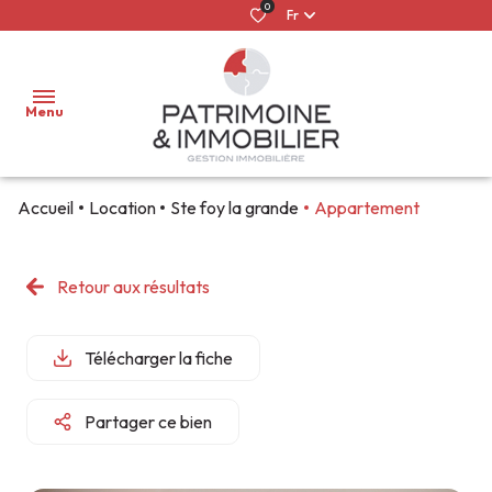
0
Fr
Menu
Accueil
Location
Ste foy la grande
Appartement
ACCUEIL
LOUER
Retour aux résultats
NOS
NOS
CONFIER
QUI
ACHETER
BIENS
BIENS À
MON
SOMMES-
À
VENDRE
BIEN
NOUS ?
Télécharger la fiche
FAIRE
LOUER
GÉRER
ESTIMER
GESTION
ILS NOUS
Partager ce bien
MON
LOCATIONS
LOCATIVE
FONT DÉJÀ
BIEN
SAISONNIÈRES
CONFIANCE