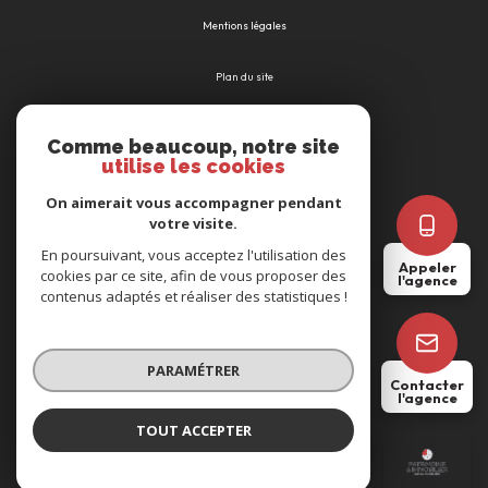
Mentions légales
Plan du site
Admin
Comme beaucoup, notre site
utilise les cookies
Nos honoraires
On aimerait vous accompagner pendant
votre visite.
Politique RGPD
En poursuivant, vous acceptez l'utilisation des
Appeler
cookies par ce site, afin de vous proposer des
l'agence
Cookies
contenus adaptés et réaliser des statistiques !
© 2026 | Tous droits réservés
PARAMÉTRER
Contacter
l'agence
Réalisé par
TOUT ACCEPTER
BORDEAUX
Agence