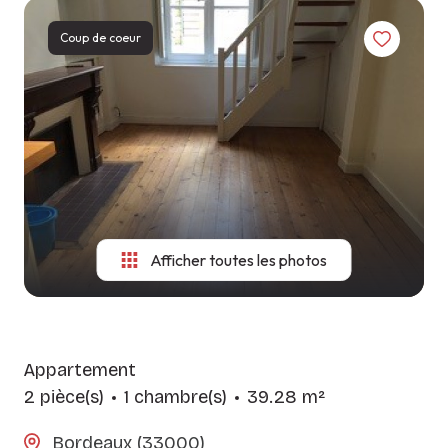
LES
CONSITUTER
NOS
AGENCES
Coup de coeur
VOTRE
MÉTIERS
DOSSIER
CONTACT
GUIDE DU
SYNDIC
LOCATAIRE
Afficher toutes les photos
Appartement
2 pièce(s)
1 chambre(s)
39.28 m²
Bordeaux (33000)