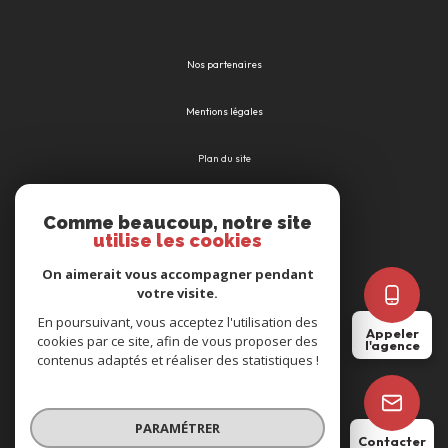
Nos partenaires
Mentions légales
Plan du site
Admin
Comme beaucoup, notre site
utilise les cookies
Nos honoraires
On aimerait vous accompagner pendant
votre visite.
Politique RGPD
En poursuivant, vous acceptez l'utilisation des
Appeler
cookies par ce site, afin de vous proposer des
l'agence
Cookies
contenus adaptés et réaliser des statistiques !
© 2026 | Tous droits réservés
PARAMÉTRER
Contacter