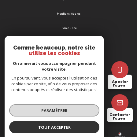
Mentions légales
Plan du site
Admin
Comme beaucoup, notre site
utilise les cookies
Nos honoraires
On aimerait vous accompagner pendant
votre visite.
Politique RGPD
En poursuivant, vous acceptez l'utilisation des
Appeler
cookies par ce site, afin de vous proposer des
l'agent
Cookies
contenus adaptés et réaliser des statistiques !
© 2026 | Tous droits réservés
PARAMÉTRER
Contacter
l'agent
Réalisé par
TOUT ACCEPTER
Mathieu PIERRE