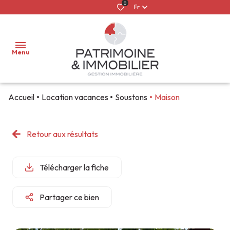
0
Fr
Menu
Accueil
Location vacances
Soustons
Maison
ACCUEIL
LOUER
Retour aux résultats
NOS
NOS
CONFIER
QUI
ACHETER
BIENS
BIENS À
MON
SOMMES-
À
VENDRE
BIEN
NOUS ?
Télécharger la fiche
FAIRE
LOUER
GÉRER
ESTIMER
GESTION
ILS NOUS
Partager ce bien
MON
LOCATIONS
LOCATIVE
FONT DÉJÀ
BIEN
SAISONNIÈRES
CONFIANCE