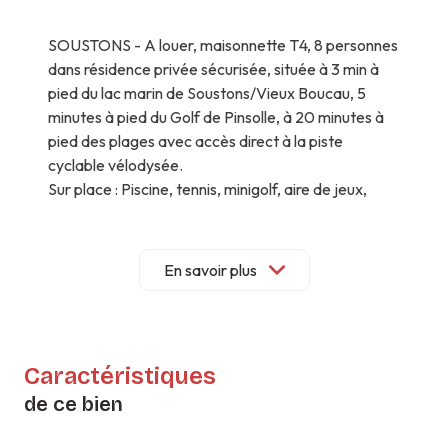
SOUSTONS - A louer, maisonnette T4, 8 personnes
dans résidence privée sécurisée, située à 3 min à
pied du lac marin de Soustons/Vieux Boucau, 5
minutes à pied du Golf de Pinsolle, à 20 minutes à
pied des plages avec accès direct à la piste
cyclable vélodysée.
Sur place : Piscine, tennis, minigolf, aire de jeux,
terrain multisport, terrain de pétanque, une laverie
automatique, un restaurant, massages,
conciergerie et une location de vélos. (Matériel non
En savoir plus
fourni)
Le logement comprend :
- 1 chambre avec deux lits rapprochables en
80x190 avec placard à l’étage
Caractéristiques
- 1 chambre avec deux lits en 80x190 avec placard
de ce bien
à l’étage
- 1 chambre avec 1 lit double + placards en rez de