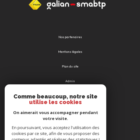
Nos partenaires
Mentions légales
Plan du site
Admin
Comme beaucoup, notre site
Nos honoraires
utilise les cookies
Politique RGPD
On aimerait vous accompagner pendant
votre visite.
Cookies
En poursuivant, vous acceptez l'utilisation des
cookies par ce site, afin de vous proposer des
contenus adaptés et réaliser des statistiques !