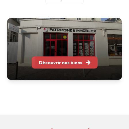
accompagnement personnalisé et une relation durable
avec chacun de nos clients.
Notre équipe réunit des professionnels spécialisés en
gestion locative, location, transaction et
accompagnement patrimonial. Grâce à leur expertise et à
leur parfaite connaissance des marchés locaux, nous
sommes en mesure de vous conseiller et de vous
accompagner à chaque étape de votre projet immobilier.
Implantés à Bordeaux, Nantes, Tours, Toulouse, Soustons
Découvrir nos biens
et La Rochelle, nous intervenons sur l'ensemble de l'Arc
Atlantique tout en conservant ce qui fait notre force : une
structure à taille humaine, réactive et à l'écoute.
Que vous souhaitiez acheter, vendre, louer, faire gérer ou
valoriser votre patrimoine, nous mettons notre expérience
et notre savoir-faire à votre service pour vous apporter
des solutions adaptées à vos besoins.