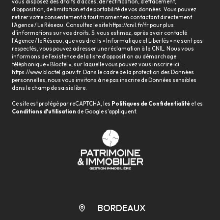
vous disposez des droits d’accès, de rectification, d’effacement,
d’opposition, de limitation et de portabilité de vos données. Vous pouvez
retirer votre consentement à tout moment en contactant directement
l’Agence / Le Réseau. Consultez le site
https://cnil.fr/fr
pour plus
d’informations sur vos droits. Si vous estimez, après avoir contacté
l'Agence / le Réseau, que vos droits « Informatique et Libertés » ne sont pas
respectés, vous pouvez adresser une réclamation à la CNIL. Nous vous
informons de l’existence de la liste d'opposition au démarchage
téléphonique « Bloctel », sur laquelle vous pouvez vous inscrire ici :
https://www.bloctel.gouv.fr
. Dans le cadre de la protection des Données
personnelles, nous vous invitons à ne pas inscrire de Données sensibles
dans le champ de saisie libre.
Ce site est protégé par reCAPTCHA, les
Politiques de Confidentialité
et es
Conditions d'utilisation
de Google s'appliquent.
BORDEAUX