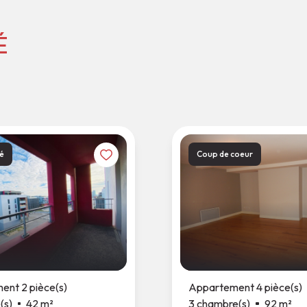
É
é
Coup de coeur
nt 2 pièce(s)
Appartement 4 pièce(s)
(s)
42 m²
3 chambre(s)
92 m²