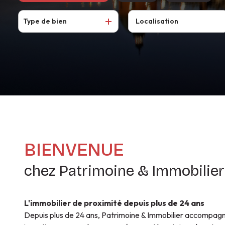
CONTACT
CONSITUTER
NOS
SYNDIC
Type de bien
De l'ancien
à l'année
VOTRE
MÉTIERS
De l'immo pro
En saisonnier
DOSSIER
De l'immo pro
GUIDE DU
LOCATAIRE
BIENVENUE
chez Patrimoine & Immobilier
L'immobilier de proximité depuis plus de 24 ans
Depuis plus de 24 ans, Patrimoine & Immobilier accompagn