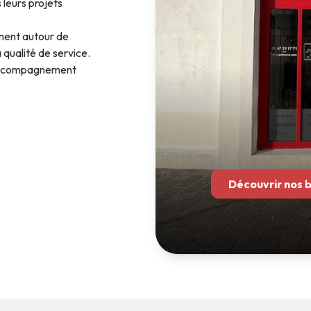
 leurs projets
ement autour de
a qualité de service.
n accompagnement
ents.
on locative,
ce à leur expertise
s sommes en mesure
 de votre projet
Découvrir nos 
t La Rochelle, nous
rvant ce qui fait
écoute.
valoriser votre
faire à votre
esoins.