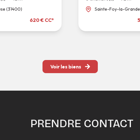
use (31400)
Sainte-Foy-la-Grande
620 € CC*
Voir les biens
PRENDRE CONTACT