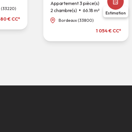
Appartement 3 pièce(s)
 (33220)
2 chambre(s)
66.18 m²
Estimation
580 € CC*
Bordeaux (33800)
1 054 € CC*