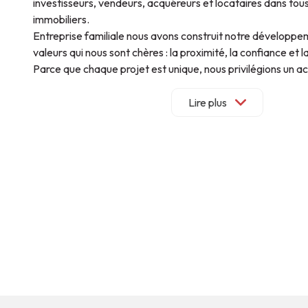
investisseurs, vendeurs, acquéreurs et locataires dans tous
immobiliers.
Entreprise familiale nous avons construit notre développ
valeurs qui nous sont chères : la proximité, la confiance et l
Parce que chaque projet est unique, nous privilégions u
personnalisé et une relation durable avec chacun de nos cli
Notre équipe réunit des professionnels spécialisés en gesti
Lire plus
location, transaction et accompagnement patrimonial. Grâ
et à leur parfaite connaissance des marchés locaux, nou
de vous conseiller et de vous accompagner à chaque étape
immobilier.
Implantés à Bordeaux, Nantes, Tours, Toulouse, Soustons e
intervenons sur l'ensemble de l'Arc Atlantique tout en conse
notre force : une structure à taille humaine, réactive et à l'
Que vous souhaitiez acheter, vendre, louer, faire gérer ou 
patrimoine, nous mettons notre expérience et notre savoir-
service pour vous apporter des solutions adaptées à vos b