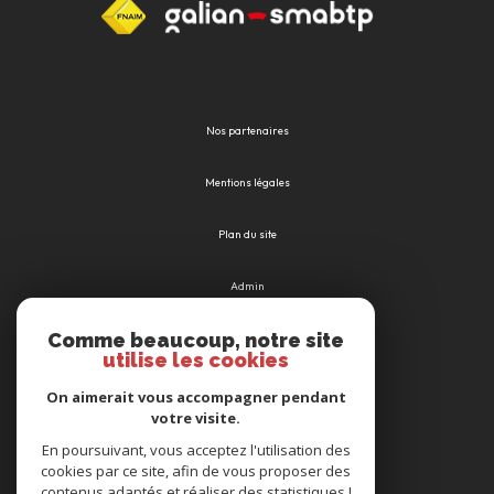
Nos partenaires
Mentions légales
Plan du site
Admin
Comme beaucoup, notre site
Nos honoraires
utilise les cookies
Politique RGPD
On aimerait vous accompagner pendant
votre visite.
Cookies
En poursuivant, vous acceptez l'utilisation des
cookies par ce site, afin de vous proposer des
contenus adaptés et réaliser des statistiques !