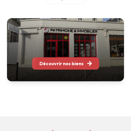
accompagnement personnalisé et une relation durable
avec chacun de nos clients.
Notre équipe réunit des professionnels spécialisés en
gestion locative, location, transaction et
accompagnement patrimonial. Grâce à leur expertise et à
leur parfaite connaissance des marchés locaux, nous
sommes en mesure de vous conseiller et de vous
accompagner à chaque étape de votre projet immobilier.
Implantés à Bordeaux, Nantes, Tours, Toulouse, Soustons
Découvrir nos biens
et La Rochelle, nous intervenons sur l'ensemble de l'Arc
Atlantique tout en conservant ce qui fait notre force : une
structure à taille humaine, réactive et à l'écoute.
Que vous souhaitiez acheter, vendre, louer, faire gérer ou
valoriser votre patrimoine, nous mettons notre expérience
et notre savoir-faire à votre service pour vous apporter
des solutions adaptées à vos besoins.