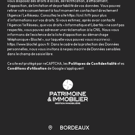
vous disposez des droits d’accès, de rectification, d’effacement,
d’opposition, de limitation et de portabilité de vos données. Vous pouvez
retirer votre consentement à tout moment en contactant directement
l’Agence / Le Réseau. Consultez le site
https://cnil.fr/fr
pour plus
d’informations sur vos droits. Si vous estimez, après avoir contacté
l'Agence / le Réseau, que vos droits « Informatique et Libertés » ne sont pas
respectés, vous pouvez adresser une réclamation à la CNIL. Nous vous
informons de l’existence de la liste d'opposition au démarchage
téléphonique « Bloctel », sur laquelle vous pouvez vous inscrire ici :
https://www.bloctel.gouv.fr
. Dans le cadre de la protection des Données
personnelles, nous vous invitons à ne pas inscrire de Données sensibles
dans le champ de saisie libre.
Ce site est protégé par reCAPTCHA, les
Politiques de Confidentialité
et es
Conditions d'utilisation
de Google s'appliquent.
BORDEAUX