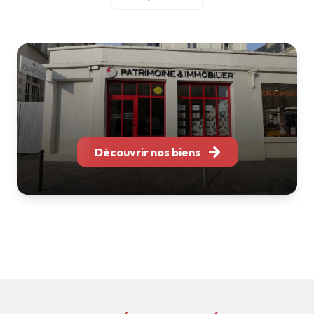
accompagnement personnalisé et une relation durable
avec chacun de nos clients.
Notre équipe réunit des professionnels spécialisés en
gestion locative, location, transaction et
accompagnement patrimonial. Grâce à leur expertise et à
leur parfaite connaissance des marchés locaux, nous
sommes en mesure de vous conseiller et de vous
accompagner à chaque étape de votre projet immobilier.
Implantés à Bordeaux, Nantes, Tours, Toulouse, Soustons
Découvrir nos biens
et La Rochelle, nous intervenons sur l'ensemble de l'Arc
Atlantique tout en conservant ce qui fait notre force : une
structure à taille humaine, réactive et à l'écoute.
Que vous souhaitiez acheter, vendre, louer, faire gérer ou
valoriser votre patrimoine, nous mettons notre expérience
et notre savoir-faire à votre service pour vous apporter
des solutions adaptées à vos besoins.