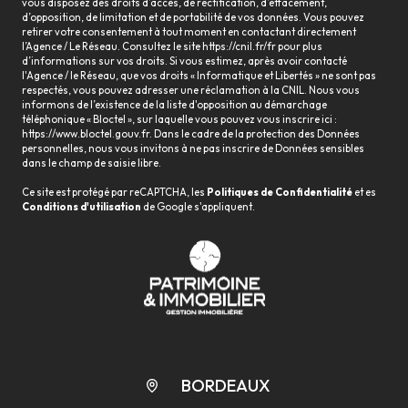
vous disposez des droits d’accès, de rectification, d’effacement,
d’opposition, de limitation et de portabilité de vos données. Vous pouvez
retirer votre consentement à tout moment en contactant directement
l’Agence / Le Réseau. Consultez le site
https://cnil.fr/fr
pour plus
d’informations sur vos droits. Si vous estimez, après avoir contacté
l'Agence / le Réseau, que vos droits « Informatique et Libertés » ne sont pas
respectés, vous pouvez adresser une réclamation à la CNIL. Nous vous
informons de l’existence de la liste d'opposition au démarchage
téléphonique « Bloctel », sur laquelle vous pouvez vous inscrire ici :
https://www.bloctel.gouv.fr
. Dans le cadre de la protection des Données
personnelles, nous vous invitons à ne pas inscrire de Données sensibles
dans le champ de saisie libre.
Ce site est protégé par reCAPTCHA, les
Politiques de Confidentialité
et es
Conditions d'utilisation
de Google s'appliquent.
BORDEAUX