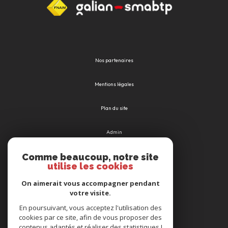
Nos partenaires
Mentions légales
Plan du site
Admin
Comme beaucoup, notre site
Nos honoraires
utilise les cookies
Politique RGPD
On aimerait vous accompagner pendant
votre visite.
Cookies
En poursuivant, vous acceptez l'utilisation des
cookies par ce site, afin de vous proposer des
contenus adaptés et réaliser des statistiques !