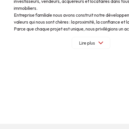
investisseurs, vendeurs, acquéreurs et locataires dans tous
immobiliers.
Entreprise familiale nous avons construit notre développ
valeurs qui nous sont chères : la proximité, la confiance et l
Parce que chaque projet est unique, nous privilégions u
personnalisé et une relation durable avec chacun de nos cli
Notre équipe réunit des professionnels spécialisés en gesti
Lire plus
location, transaction et accompagnement patrimonial. Grâ
et à leur parfaite connaissance des marchés locaux, nou
de vous conseiller et de vous accompagner à chaque étape
immobilier.
Implantés à Bordeaux, Nantes, Tours, Toulouse, Soustons e
intervenons sur l'ensemble de l'Arc Atlantique tout en conse
notre force : une structure à taille humaine, réactive et à l'
Que vous souhaitiez acheter, vendre, louer, faire gérer ou 
patrimoine, nous mettons notre expérience et notre savoir-
service pour vous apporter des solutions adaptées à vos b