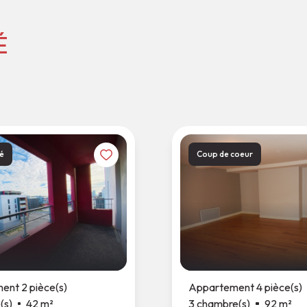
É
é
Coup de coeur
nt 2 pièce(s)
Appartement 4 pièce(s)
(s)
42 m²
3 chambre(s)
92 m²