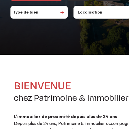
CONTACT
CONSITUTER
NOS
SYNDIC
Type de bien
De l'ancien
à l'année
VOTRE
MÉTIERS
De l'immo pro
En saisonnier
DOSSIER
De l'immo pro
GUIDE DU
LOCATAIRE
BIENVENUE
chez Patrimoine & Immobilier
L'immobilier de proximité depuis plus de 24 ans
Depuis plus de 24 ans, Patrimoine & Immobilier accompagn