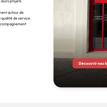
 leurs projets
ement autour de
a qualité de service.
n accompagnement
ents.
on locative,
ce à leur expertise
s sommes en mesure
 de votre projet
Découvrir nos 
t La Rochelle, nous
rvant ce qui fait
écoute.
valoriser votre
faire à votre
esoins.