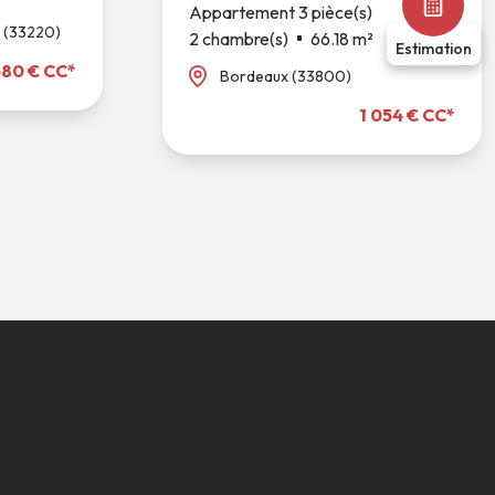
Appartement 3 pièce(s)
 (33220)
2 chambre(s)
66.18 m²
Estimation
580 € CC*
Bordeaux (33800)
1 054 € CC*