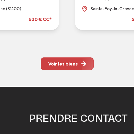
use (31400)
Sainte-Foy-la-Grande
620 € CC*
Voir les biens
PRENDRE CONTACT