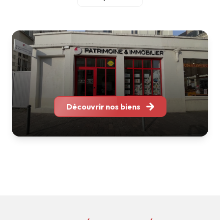
accompagnement personnalisé et une relation durable
avec chacun de nos clients.
Notre équipe réunit des professionnels spécialisés en
gestion locative, location, transaction et
accompagnement patrimonial. Grâce à leur expertise et à
leur parfaite connaissance des marchés locaux, nous
sommes en mesure de vous conseiller et de vous
accompagner à chaque étape de votre projet immobilier.
Implantés à Bordeaux, Nantes, Tours, Toulouse, Soustons
Découvrir nos biens
et La Rochelle, nous intervenons sur l'ensemble de l'Arc
Atlantique tout en conservant ce qui fait notre force : une
structure à taille humaine, réactive et à l'écoute.
Que vous souhaitiez acheter, vendre, louer, faire gérer ou
valoriser votre patrimoine, nous mettons notre expérience
et notre savoir-faire à votre service pour vous apporter
des solutions adaptées à vos besoins.